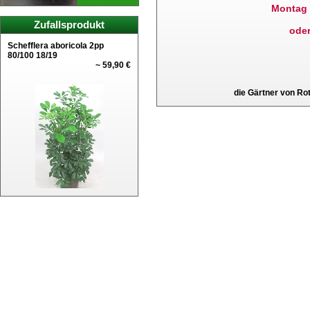
Montag 
Zufallsprodukt
ode
Schefflera aboricola 2pp
80/100 18/19
~ 59,90 €
die Gärtner von R